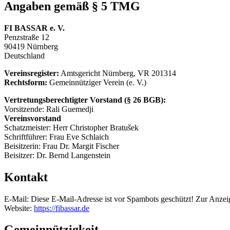
Angaben gemäß § 5 TMG
FI BASSAR e. V.
Penzstraße 12
90419 Nürnberg
Deutschland
Vereinsregister:
Amtsgericht Nürnberg, VR 201314
Rechtsform:
Gemeinnütziger Verein (e. V.)
Vertretungsberechtigter Vorstand (§ 26 BGB):
Vorsitzende: Rali Guemedji
Vereinsvorstand
Schatzmeister: Herr Christopher Bratušek
Schriftführer: Frau Eve Schlaich
Beisitzerin: Frau Dr. Margit Fischer
Beisitzer: Dr. Bernd Langenstein
Kontakt
E-Mail:
Diese E-Mail-Adresse ist vor Spambots geschützt! Zur Anzeig
Website:
https://fibassar.de
Gemeinnützigkeit