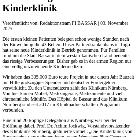
Kinderklinik
Veröffentlicht von: Redaktionsteam FI BASSAR | 03. November
2025
Die ersten kleinen Patienten belegten schon wenige Stunden nach
der Einweihung die 43 Betten: Unser Partnerkrankenhaus in Togo
hat seine neue Kinderklinik in Betrieb genommen. Für Familien
rund um die Stadt Bassar in dem westafrikanischen Land bedeutet
das riesige Verbesserungen. Bisher gab es in der armen Region nur
eine völlig unzureichende Kindermedizin.
Wir haben das 335.000 Euro teure Projekt in nur einem Jahr Bauzeit
mit Hilfe großzügiger Spender und deutscher Fördergelder
verwirklicht. Zu den Unterstützern zählt das Klinikum Nürnberg.
Von hier kamen Möbel, Medizingeräte, Medikamente und viel
ehrenamtliche Mithilfe. Das Hôpital de Bassar und das Klinikum
Nürnberg sind seit 2017 im Klinikpartnerschaften-Programm
verbunden.
Eine rund 20-köpfige Delegation aus Nürnberg war bei der
Eröffnung dabei. Prof. Dr. Achim Jockwig, Vorstandsvorsitzender
des Klinikums Nürnberg, gratulierte virtuell: „Die Kinderklinik von
Bassar zeigt, was gelingen kann, wenn Menschen über Grenzen