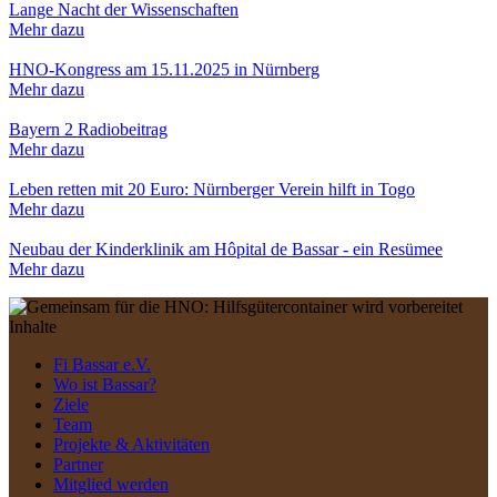
Lange Nacht der Wissenschaften
Mehr dazu
HNO-Kongress am 15.11.2025 in Nürnberg
Mehr dazu
Bayern 2 Radiobeitrag
Mehr dazu
Leben retten mit 20 Euro: Nürnberger Verein hilft in Togo
Mehr dazu
Neubau der Kinderklinik am Hôpital de Bassar - ein Resümee
Mehr dazu
Inhalte
Fi Bassar e.V.
Wo ist Bassar?
Ziele
Team
Projekte & Aktivitäten
Partner
Mitglied werden