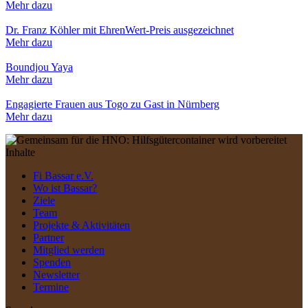
Mehr dazu
Dr. Franz Köhler mit EhrenWert-Preis ausgezeichnet
Mehr dazu
Boundjou Yaya
Mehr dazu
Engagierte Frauen aus Togo zu Gast in Nürnberg
Mehr dazu
Inhalte
Fi Bassar e.V.
Wo ist Bassar?
Ziele
Team
Projekte & Aktivitäten
Partner
Mitglied werden
Spenden
Newsletter
Termine