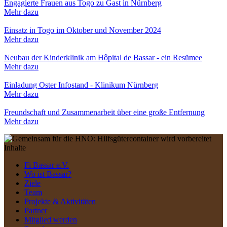
Engagierte Frauen aus Togo zu Gast in Nürnberg
Mehr dazu
Einsatz in Togo im Oktober und November 2024
Mehr dazu
Neubau der Kinderklinik am Hôpital de Bassar - ein Resümee
Mehr dazu
Einladung Oster Infostand - Klinikum Nürnberg
Mehr dazu
Freundschaft und Zusammenarbeit über eine große Entfernung
Mehr dazu
Inhalte
Fi Bassar e.V.
Wo ist Bassar?
Ziele
Team
Projekte & Aktivitäten
Partner
Mitglied werden