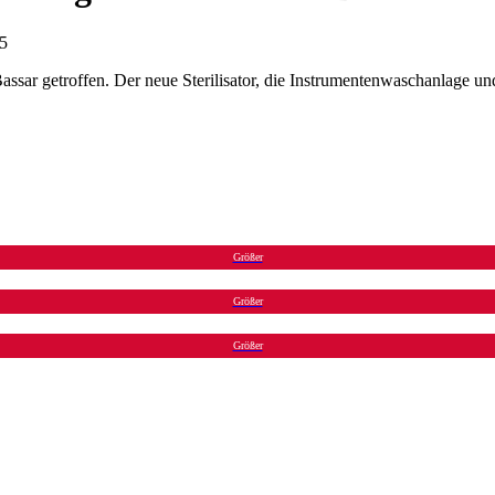
25
ssar getroffen. Der neue Sterilisator, die Instrumentenwaschanlage und
Größer
Größer
Größer