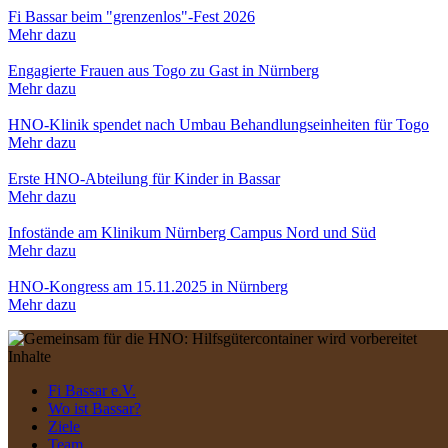
Fi Bassar beim "grenzenlos"-Fest 2026
Mehr dazu
Engagierte Frauen aus Togo zu Gast in Nürnberg
Mehr dazu
HNO-Klinik spendet nach Umbau Behandlungseinheiten für Togo
Mehr dazu
Erste HNO-Abteilung für Kinder in Bassar
Mehr dazu
Infostände am Klinikum Nürnberg Campus Nord und Süd
Mehr dazu
HNO-Kongress am 15.11.2025 in Nürnberg
Mehr dazu
Inhalte
Fi Bassar e.V.
Wo ist Bassar?
Ziele
Team